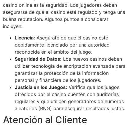
casino online es la seguridad. Los jugadores deben
asegurarse de que el casino esté regulado y tenga una
buena reputación. Algunos puntos a considerar
incluyen:
Licencia:
Asegúrate de que el casino esté
debidamente licenciado por una autoridad
reconocida en el ámbito del juego.
Seguridad de Datos:
Los nuevos casinos deben
utilizar tecnología de encriptación avanzada para
garantizar la protección de la información
personal y financiera de los jugadores.
Justicia en los Juegos:
Verifica que los juegos
ofrecidos por el casino cuenten con auditorías
regulares y que utilicen generadores de números
aleatorios (RNG) para asegurar resultados justos.
Atención al Cliente