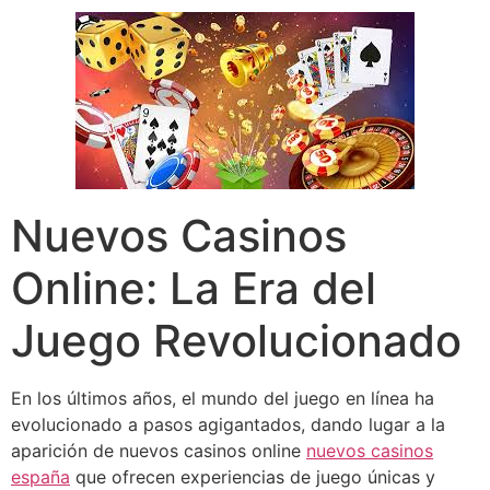
Nuevos Casinos
Online: La Era del
Juego Revolucionado
En los últimos años, el mundo del juego en línea ha
evolucionado a pasos agigantados, dando lugar a la
aparición de nuevos casinos online
nuevos casinos
españa
que ofrecen experiencias de juego únicas y