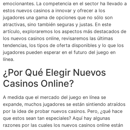
emocionantes. La competencia en el sector ha llevado a
estos nuevos casinos a innovar y ofrecer a los
jugadores una gama de opciones que no sólo son
atractivas, sino también seguras y justas. En este
artículo, exploraremos los aspectos más destacados de
los nuevos casinos online, revisaremos las últimas
tendencias, los tipos de oferta disponibles y lo que los
jugadores pueden esperar en el futuro del juego en
línea.
¿Por Qué Elegir Nuevos
Casinos Online?
A medida que el mercado del juego en línea se
expande, muchos jugadores se están sintiendo atraídos
por la idea de probar nuevos casinos. Pero, ¿qué hace
que estos sean tan especiales? Aquí hay algunas
razones por las cuales los nuevos casinos online están