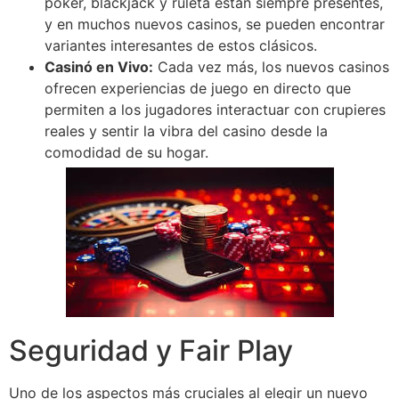
póker, blackjack y ruleta están siempre presentes,
y en muchos nuevos casinos, se pueden encontrar
variantes interesantes de estos clásicos.
Casinó en Vivo:
Cada vez más, los nuevos casinos
ofrecen experiencias de juego en directo que
permiten a los jugadores interactuar con crupieres
reales y sentir la vibra del casino desde la
comodidad de su hogar.
Seguridad y Fair Play
Uno de los aspectos más cruciales al elegir un nuevo