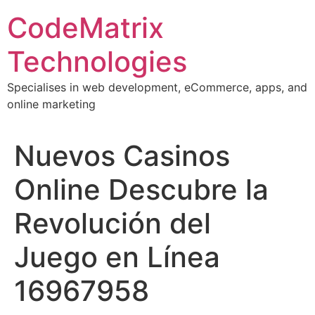
Skip
CodeMatrix
to
content
Technologies
Specialises in web development, eCommerce, apps, and
online marketing
Nuevos Casinos
Online Descubre la
Revolución del
Juego en Línea
16967958