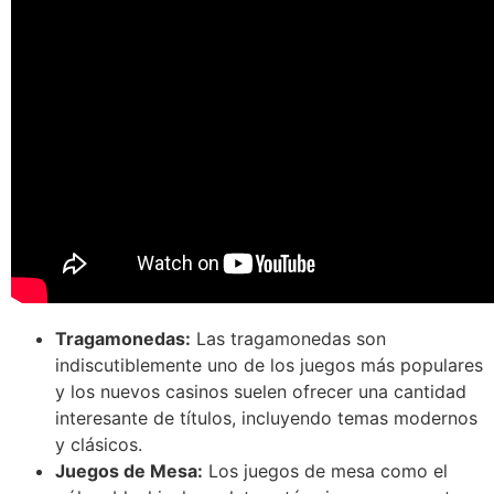
Tragamonedas:
Las tragamonedas son
indiscutiblemente uno de los juegos más populares
y los nuevos casinos suelen ofrecer una cantidad
interesante de títulos, incluyendo temas modernos
y clásicos.
Juegos de Mesa:
Los juegos de mesa como el