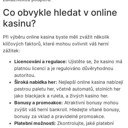
Co obvykle hledat v online
kasinu?
Při výběru online kasina byste měli zvážit několik
klíčových faktorů, které mohou ovlivnit váš herní
zážitek:
Licencování a regulace:
Ujistěte se, že kasino má
platnou licenci a je regulováno důvěryhodnou
autoritou.
Široká nabídka her:
Nejlepší online kasina nabízejí
pestrou paletu her, včetně automatů, stolních her
jako blackjack a ruleta, a živých kasino her.
Bonusy a promoakce:
Atraktivní bonusy mohou
zvýšit váš herní bankroll. Hledejte vítané bonusy,
bonusy za vklad a pravidelné promoakce.
Platební možnosti:
Zkontrolujte, jaké platební