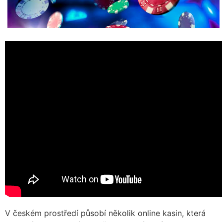
V českém prostředí působí několik online kasin, která