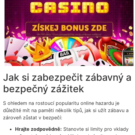
Jak si zabezpečit zábavný a
bezpečný zážitek
S ohledem na rostoucí popularitu online hazardu je
důležité mít na paměti několik tipů, jak si užít zábavu a
zároveň zůstat v bezpečí:
Hrajte zodpovědně:
Stanovte si limity pro vklady