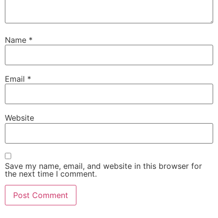
Name
*
Email
*
Website
Save my name, email, and website in this browser for
the next time I comment.