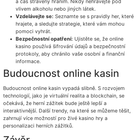
a čas strávený hraním. Nikdy nehrávejte pod
vlivem alkoholu nebo jiných látek.
Vzdelávejte se:
Seznamte se s pravidly her, které
hrajete, a sledujte strategie, které vám mohou
pomoci vyhrát.
Bezpečnostní opatření:
Ujistěte se, že online
kasino používá šifrování údajů a bezpečnostní
protokoly, aby chránilo vaše osobní a finanční
informace.
Budoucnost online kasin
Budoucnost online kasin vypadá slibně. S rozvojem
technologií, jako je virtuální realita a blockchain, se
očekává, že herní zážitek bude ještě lepší a
interaktivnější. Další trendy, na které se můžeme těšit,
zahrnují více možností pro živé kasino hry a
personalizaci herních zážitků.
Závěr