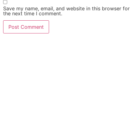
Save my name, email, and website in this browser for
the next time I comment.