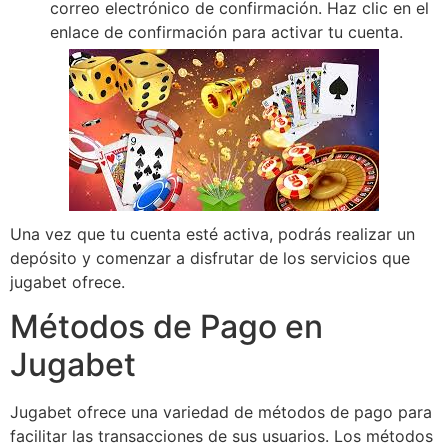
correo electrónico de confirmación. Haz clic en el
enlace de confirmación para activar tu cuenta.
Una vez que tu cuenta esté activa, podrás realizar un
depósito y comenzar a disfrutar de los servicios que
jugabet ofrece.
Métodos de Pago en
Jugabet
Jugabet ofrece una variedad de métodos de pago para
facilitar las transacciones de sus usuarios. Los métodos