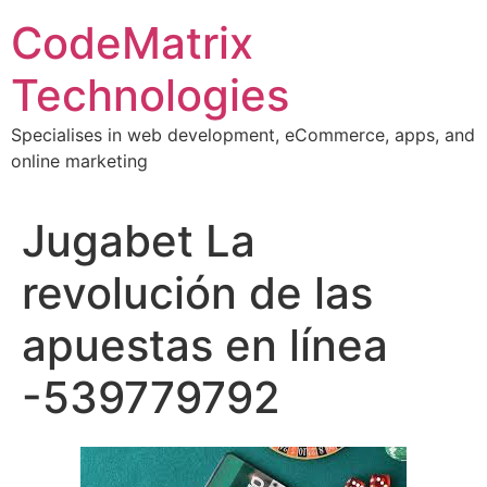
Skip
CodeMatrix
to
content
Technologies
Specialises in web development, eCommerce, apps, and
online marketing
Jugabet La
revolución de las
apuestas en línea
-539779792