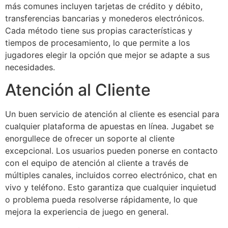
más comunes incluyen tarjetas de crédito y débito,
transferencias bancarias y monederos electrónicos.
Cada método tiene sus propias características y
tiempos de procesamiento, lo que permite a los
jugadores elegir la opción que mejor se adapte a sus
necesidades.
Atención al Cliente
Un buen servicio de atención al cliente es esencial para
cualquier plataforma de apuestas en línea. Jugabet se
enorgullece de ofrecer un soporte al cliente
excepcional. Los usuarios pueden ponerse en contacto
con el equipo de atención al cliente a través de
múltiples canales, incluidos correo electrónico, chat en
vivo y teléfono. Esto garantiza que cualquier inquietud
o problema pueda resolverse rápidamente, lo que
mejora la experiencia de juego en general.