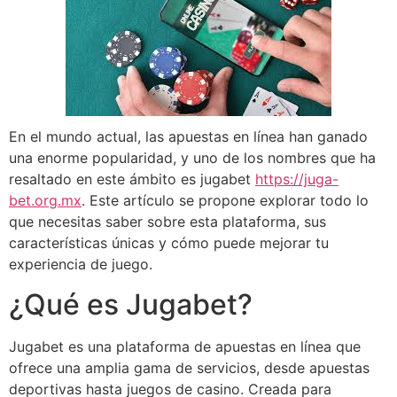
En el mundo actual, las apuestas en línea han ganado
una enorme popularidad, y uno de los nombres que ha
resaltado en este ámbito es jugabet
https://juga-
bet.org.mx
. Este artículo se propone explorar todo lo
que necesitas saber sobre esta plataforma, sus
características únicas y cómo puede mejorar tu
experiencia de juego.
¿Qué es Jugabet?
Jugabet es una plataforma de apuestas en línea que
ofrece una amplia gama de servicios, desde apuestas
deportivas hasta juegos de casino. Creada para