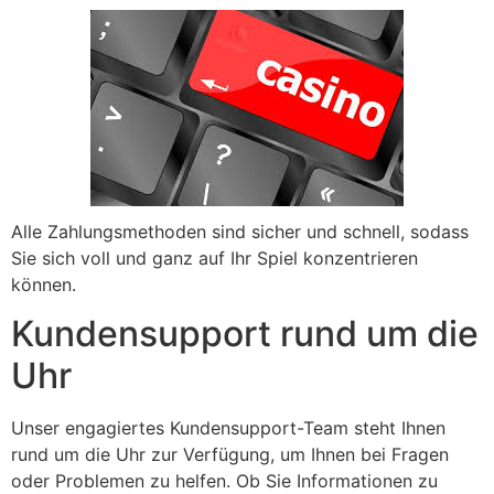
Alle Zahlungsmethoden sind sicher und schnell, sodass
Sie sich voll und ganz auf Ihr Spiel konzentrieren
können.
Kundensupport rund um die
Uhr
Unser engagiertes Kundensupport-Team steht Ihnen
rund um die Uhr zur Verfügung, um Ihnen bei Fragen
oder Problemen zu helfen. Ob Sie Informationen zu