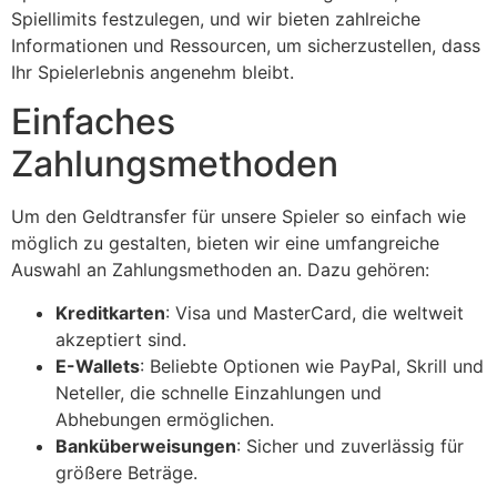
Spiellimits festzulegen, und wir bieten zahlreiche
Informationen und Ressourcen, um sicherzustellen, dass
Ihr Spielerlebnis angenehm bleibt.
Einfaches
Zahlungsmethoden
Um den Geldtransfer für unsere Spieler so einfach wie
möglich zu gestalten, bieten wir eine umfangreiche
Auswahl an Zahlungsmethoden an. Dazu gehören:
Kreditkarten
: Visa und MasterCard, die weltweit
akzeptiert sind.
E-Wallets
: Beliebte Optionen wie PayPal, Skrill und
Neteller, die schnelle Einzahlungen und
Abhebungen ermöglichen.
Banküberweisungen
: Sicher und zuverlässig für
größere Beträge.