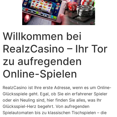
Willkommen bei
RealzCasino – Ihr Tor
zu aufregenden
Online-Spielen
RealzCasino ist Ihre erste Adresse, wenn es um Online-
Glücksspiele geht. Egal, ob Sie ein erfahrener Spieler
oder ein Neuling sind, hier finden Sie alles, was Ihr
Glücksspiel-Herz begehrt. Von aufregenden
Spielautomaten bis zu klassischen Tischspielen – die