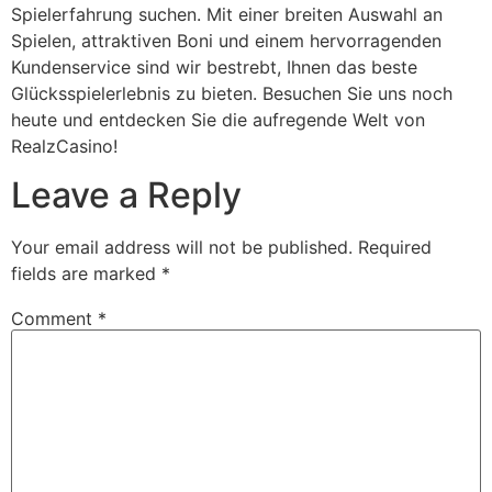
Spielerfahrung suchen. Mit einer breiten Auswahl an
Spielen, attraktiven Boni und einem hervorragenden
Kundenservice sind wir bestrebt, Ihnen das beste
Glücksspielerlebnis zu bieten. Besuchen Sie uns noch
heute und entdecken Sie die aufregende Welt von
RealzCasino!
Leave a Reply
Your email address will not be published.
Required
fields are marked
*
Comment
*