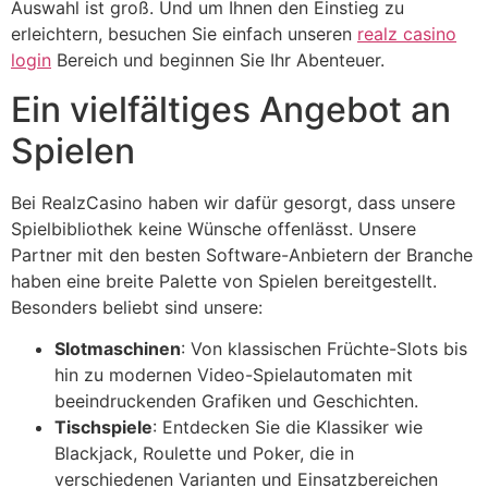
Auswahl ist groß. Und um Ihnen den Einstieg zu
erleichtern, besuchen Sie einfach unseren
realz casino
login
Bereich und beginnen Sie Ihr Abenteuer.
Ein vielfältiges Angebot an
Spielen
Bei RealzCasino haben wir dafür gesorgt, dass unsere
Spielbibliothek keine Wünsche offenlässt. Unsere
Partner mit den besten Software-Anbietern der Branche
haben eine breite Palette von Spielen bereitgestellt.
Besonders beliebt sind unsere:
Slotmaschinen
: Von klassischen Früchte-Slots bis
hin zu modernen Video-Spielautomaten mit
beeindruckenden Grafiken und Geschichten.
Tischspiele
: Entdecken Sie die Klassiker wie
Blackjack, Roulette und Poker, die in
verschiedenen Varianten und Einsatzbereichen