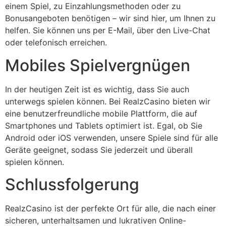
einem Spiel, zu Einzahlungsmethoden oder zu
Bonusangeboten benötigen – wir sind hier, um Ihnen zu
helfen. Sie können uns per E-Mail, über den Live-Chat
oder telefonisch erreichen.
Mobiles Spielvergnügen
In der heutigen Zeit ist es wichtig, dass Sie auch
unterwegs spielen können. Bei RealzCasino bieten wir
eine benutzerfreundliche mobile Plattform, die auf
Smartphones und Tablets optimiert ist. Egal, ob Sie
Android oder iOS verwenden, unsere Spiele sind für alle
Geräte geeignet, sodass Sie jederzeit und überall
spielen können.
Schlussfolgerung
RealzCasino ist der perfekte Ort für alle, die nach einer
sicheren, unterhaltsamen und lukrativen Online-