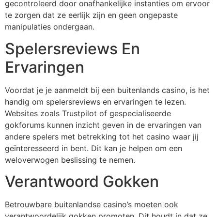
gecontroleerd door onafhankelijke instanties om ervoor
te zorgen dat ze eerlijk zijn en geen ongepaste
manipulaties ondergaan.
Spelersreviews En
Ervaringen
Voordat je je aanmeldt bij een buitenlands casino, is het
handig om spelersreviews en ervaringen te lezen.
Websites zoals Trustpilot of gespecialiseerde
gokforums kunnen inzicht geven in de ervaringen van
andere spelers met betrekking tot het casino waar jij
geïnteresseerd in bent. Dit kan je helpen om een
weloverwogen beslissing te nemen.
Verantwoord Gokken
Betrouwbare buitenlandse casino’s moeten ook
verantwoordelijk gokken promoten. Dit houdt in dat ze