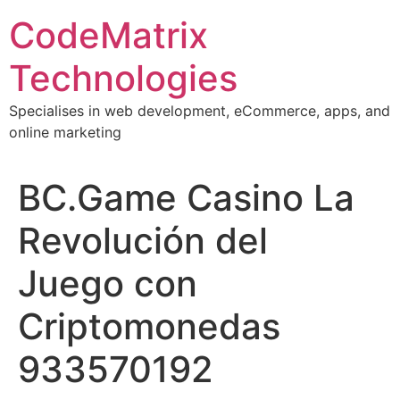
Skip
CodeMatrix
to
content
Technologies
Specialises in web development, eCommerce, apps, and
online marketing
BC.Game Casino La
Revolución del
Juego con
Criptomonedas
933570192