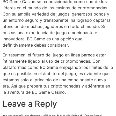
BC.Game Casino se ha posicionado como uno de los
líderes en el mundo de los casinos de criptomonedas.
Con su amplia variedad de juegos, generosos bonos y
un entorno seguro y transparente, ha logrado captar la
atención de muchos jugadores en todo el mundo. Si
buscas una experiencia de juego emocionante e
innovadora, BC.Game es una opción que
definitivamente debes considerar.
En resumen, el futuro del juego en línea parece estar
íntimamente ligado al uso de criptomonedas. Con
plataformas como BC.Game empujando los límites de lo
que es posible en el ámbito del juego, es evidente que
estamos solo al principio de una emocionante nueva
era. Así que prepara tus criptomonedas y adéntrate en
la aventura de BC.Game Casino.
Leave a Reply