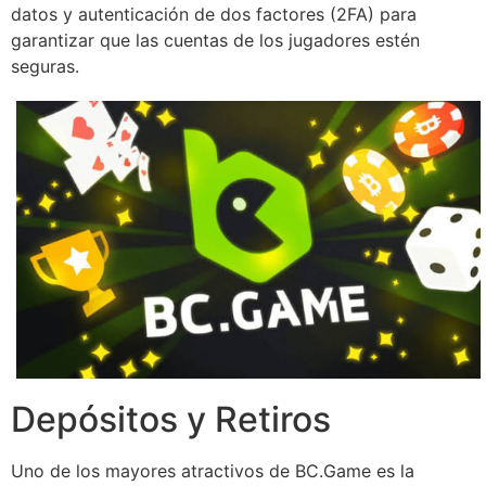
datos y autenticación de dos factores (2FA) para
garantizar que las cuentas de los jugadores estén
seguras.
Depósitos y Retiros
Uno de los mayores atractivos de BC.Game es la