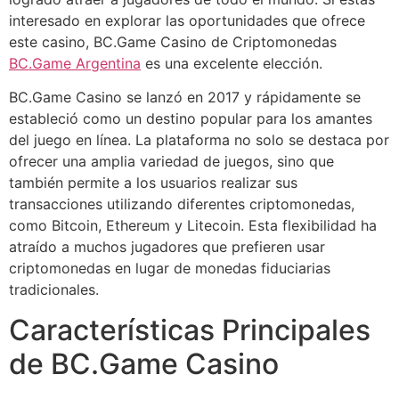
interesado en explorar las oportunidades que ofrece
este casino, BC.Game Casino de Criptomonedas
BC.Game Argentina
es una excelente elección.
BC.Game Casino se lanzó en 2017 y rápidamente se
estableció como un destino popular para los amantes
del juego en línea. La plataforma no solo se destaca por
ofrecer una amplia variedad de juegos, sino que
también permite a los usuarios realizar sus
transacciones utilizando diferentes criptomonedas,
como Bitcoin, Ethereum y Litecoin. Esta flexibilidad ha
atraído a muchos jugadores que prefieren usar
criptomonedas en lugar de monedas fiduciarias
tradicionales.
Características Principales
de BC.Game Casino