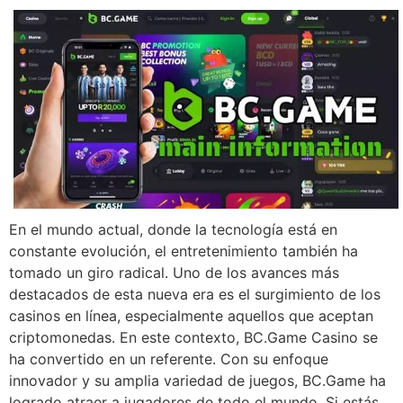
En el mundo actual, donde la tecnología está en
constante evolución, el entretenimiento también ha
tomado un giro radical. Uno de los avances más
destacados de esta nueva era es el surgimiento de los
casinos en línea, especialmente aquellos que aceptan
criptomonedas. En este contexto, BC.Game Casino se
ha convertido en un referente. Con su enfoque
innovador y su amplia variedad de juegos, BC.Game ha
logrado atraer a jugadores de todo el mundo. Si estás