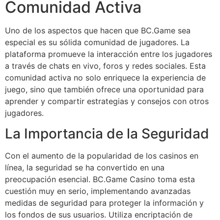
Comunidad Activa
Uno de los aspectos que hacen que BC.Game sea
especial es su sólida comunidad de jugadores. La
plataforma promueve la interacción entre los jugadores
a través de chats en vivo, foros y redes sociales. Esta
comunidad activa no solo enriquece la experiencia de
juego, sino que también ofrece una oportunidad para
aprender y compartir estrategias y consejos con otros
jugadores.
La Importancia de la Seguridad
Con el aumento de la popularidad de los casinos en
línea, la seguridad se ha convertido en una
preocupación esencial. BC.Game Casino toma esta
cuestión muy en serio, implementando avanzadas
medidas de seguridad para proteger la información y
los fondos de sus usuarios. Utiliza encriptación de