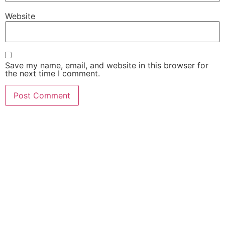
Website
Save my name, email, and website in this browser for
the next time I comment.