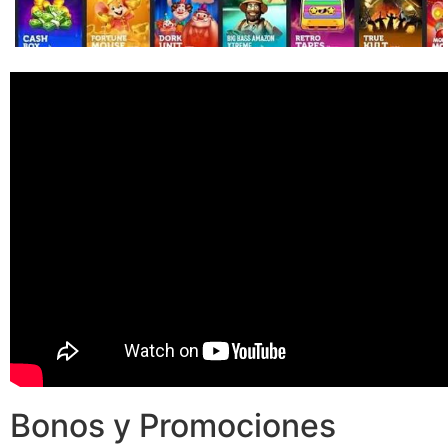
Bonos y Promociones