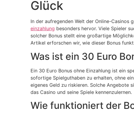
Glück
In der aufregenden Welt der Online-Casinos 
einzahlung
besonders hervor. Viele Spieler s
solcher Bonus stellt eine großartige Möglichk
Artikel erforschen wir, wie dieser Bonus funkt
Was ist ein 30 Euro B
Ein 30 Euro Bonus ohne Einzahlung ist ein spe
sofortige Spielguthaben zu erhalten, ohne ein
eigenes Geld zu riskieren. Solche Angebote si
das Casino und seine Spiele kennenzulernen.
Wie funktioniert der B