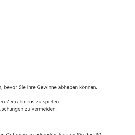
, bevor Sie Ihre Gewinne abheben können.
en Zeitrahmens zu spielen.
äuschungen zu vermeiden.
ren Optionen zu erkunden. Nutzen Sie den 30