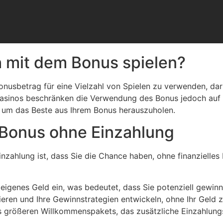
h mit dem Bonus spielen?
onusbetrag für eine Vielzahl von Spielen zu verwenden, dar
asinos beschränken die Verwendung des Bonus jedoch auf b
e, um das Beste aus Ihrem Bonus herauszuholen.
o Bonus ohne Einzahlung
zahlung ist, dass Sie die Chance haben, ohne finanzielles 
 eigenes Geld ein, was bedeutet, dass Sie potenziell gewin
ren und Ihre Gewinnstrategien entwickeln, ohne Ihr Geld zu
nes größeren Willkommenspakets, das zusätzliche Einzahlung