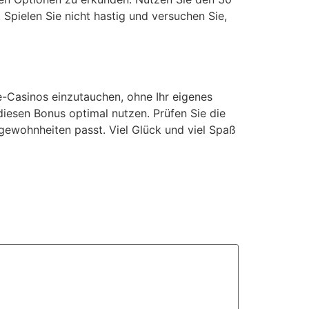
Spielen Sie nicht hastig und versuchen Sie,
e-Casinos einzutauchen, ohne Ihr eigenes
 diesen Bonus optimal nutzen. Prüfen Sie die
gewohnheiten passt. Viel Glück und viel Spaß