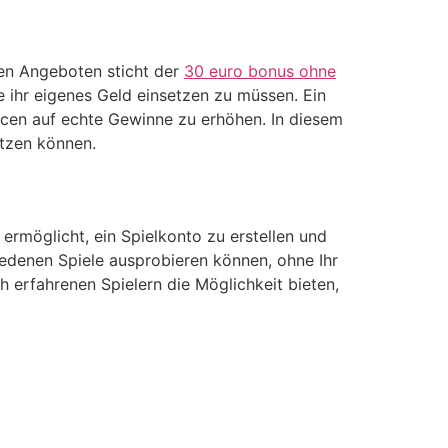
sen Angeboten sticht der
30 euro bonus ohne
 ihr eigenes Geld einsetzen zu müssen. Ein
ancen auf echte Gewinne zu erhöhen. In diesem
utzen können.
ermöglicht, ein Spielkonto zu erstellen und
hiedenen Spiele ausprobieren können, ohne Ihr
h erfahrenen Spielern die Möglichkeit bieten,