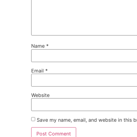
Name
*
Email
*
Website
Save my name, email, and website in this b