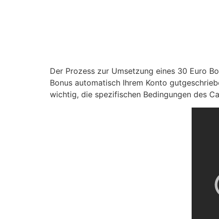
Der Prozess zur Umsetzung eines 30 Euro Bonu
Bonus automatisch Ihrem Konto gutgeschriebe
wichtig, die spezifischen Bedingungen des Ca