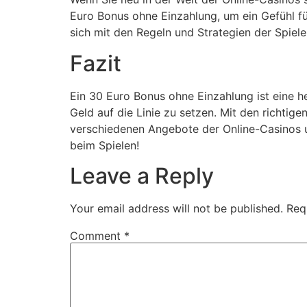
Euro Bonus ohne Einzahlung, um ein Gefühl fü
sich mit den Regeln und Strategien der Spiel
Fazit
Ein 30 Euro Bonus ohne Einzahlung ist eine h
Geld auf die Linie zu setzen. Mit den richtig
verschiedenen Angebote der Online-Casinos u
beim Spielen!
Leave a Reply
Your email address will not be published.
Req
Comment
*