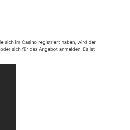
 sich im Casino registriert haben, wird der
oder sich für das Angebot anmelden. Es ist