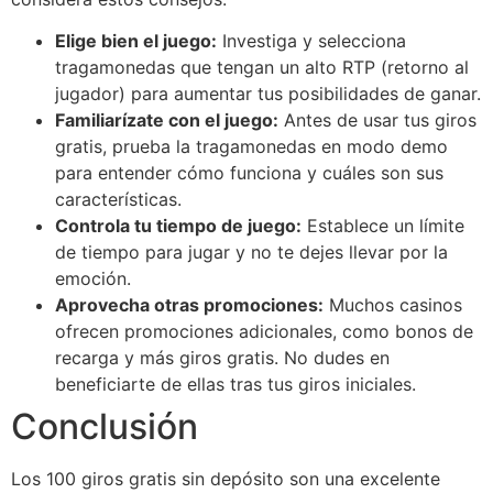
Elige bien el juego:
Investiga y selecciona
tragamonedas que tengan un alto RTP (retorno al
jugador) para aumentar tus posibilidades de ganar.
Familiarízate con el juego:
Antes de usar tus giros
gratis, prueba la tragamonedas en modo demo
para entender cómo funciona y cuáles son sus
características.
Controla tu tiempo de juego:
Establece un límite
de tiempo para jugar y no te dejes llevar por la
emoción.
Aprovecha otras promociones:
Muchos casinos
ofrecen promociones adicionales, como bonos de
recarga y más giros gratis. No dudes en
beneficiarte de ellas tras tus giros iniciales.
Conclusión
Los 100 giros gratis sin depósito son una excelente