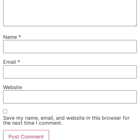
Name
*
Email
*
Website
Save my name, email, and website in this browser for
the next time I comment.