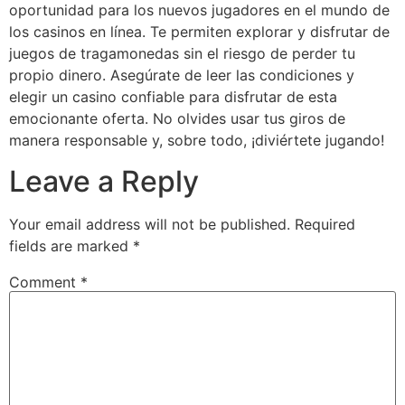
oportunidad para los nuevos jugadores en el mundo de
los casinos en línea. Te permiten explorar y disfrutar de
juegos de tragamonedas sin el riesgo de perder tu
propio dinero. Asegúrate de leer las condiciones y
elegir un casino confiable para disfrutar de esta
emocionante oferta. No olvides usar tus giros de
manera responsable y, sobre todo, ¡diviértete jugando!
Leave a Reply
Your email address will not be published.
Required
fields are marked
*
Comment
*