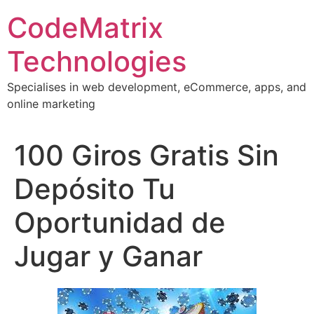
Skip
CodeMatrix
to
content
Technologies
Specialises in web development, eCommerce, apps, and
online marketing
100 Giros Gratis Sin
Depósito Tu
Oportunidad de
Jugar y Ganar