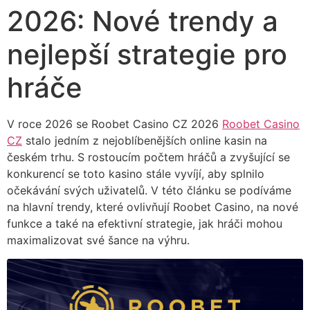
2026: Nové trendy a
nejlepší strategie pro
hráče
V roce 2026 se Roobet Casino CZ 2026
Roobet Casino
CZ
stalo jedním z nejoblíbenějších online kasin na
českém trhu. S rostoucím počtem hráčů a zvyšující se
konkurencí se toto kasino stále vyvíjí, aby splnilo
očekávání svých uživatelů. V této článku se podíváme
na hlavní trendy, které ovlivňují Roobet Casino, na nové
funkce a také na efektivní strategie, jak hráči mohou
maximalizovat své šance na výhru.