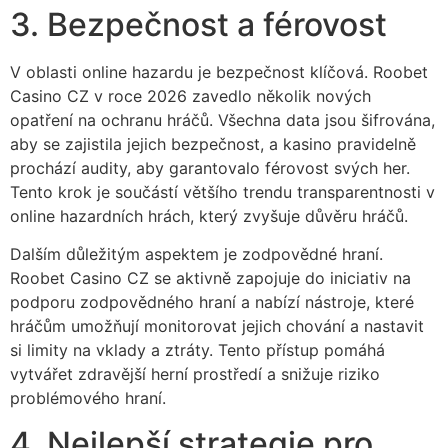
3. Bezpečnost a férovost
V oblasti online hazardu je bezpečnost klíčová. Roobet
Casino CZ v roce 2026 zavedlo několik nových
opatření na ochranu hráčů. Všechna data jsou šifrována,
aby se zajistila jejich bezpečnost, a kasino pravidelně
prochází audity, aby garantovalo férovost svých her.
Tento krok je součástí většího trendu transparentnosti v
online hazardních hrách, který zvyšuje důvěru hráčů.
Dalším důležitým aspektem je zodpovědné hraní.
Roobet Casino CZ se aktivně zapojuje do iniciativ na
podporu zodpovědného hraní a nabízí nástroje, které
hráčům umožňují monitorovat jejich chování a nastavit
si limity na vklady a ztráty. Tento přístup pomáhá
vytvářet zdravější herní prostředí a snižuje riziko
problémového hraní.
4. Nejlepší strategie pro