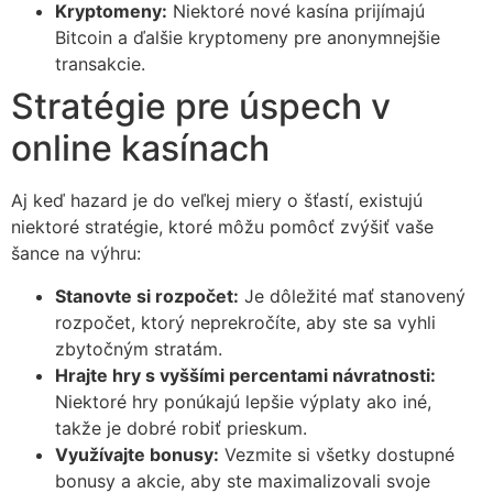
Kryptomeny:
Niektoré nové kasína prijímajú
Bitcoin a ďalšie kryptomeny pre anonymnejšie
transakcie.
Stratégie pre úspech v
online kasínach
Aj keď hazard je do veľkej miery o šťastí, existujú
niektoré stratégie, ktoré môžu pomôcť zvýšiť vaše
šance na výhru:
Stanovte si rozpočet:
Je dôležité mať stanovený
rozpočet, ktorý neprekročíte, aby ste sa vyhli
zbytočným stratám.
Hrajte hry s vyššími percentami návratnosti:
Niektoré hry ponúkajú lepšie výplaty ako iné,
takže je dobré robiť prieskum.
Využívajte bonusy:
Vezmite si všetky dostupné
bonusy a akcie, aby ste maximalizovali svoje