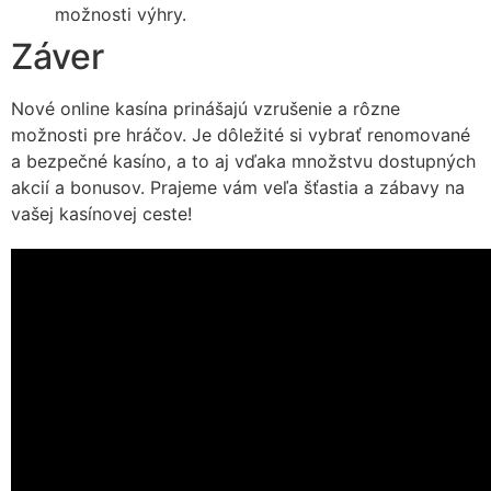
možnosti výhry.
Záver
Nové online kasína prinášajú vzrušenie a rôzne
možnosti pre hráčov. Je dôležité si vybrať renomované
a bezpečné kasíno, a to aj vďaka množstvu dostupných
akcií a bonusov. Prajeme vám veľa šťastia a zábavy na
vašej kasínovej ceste!