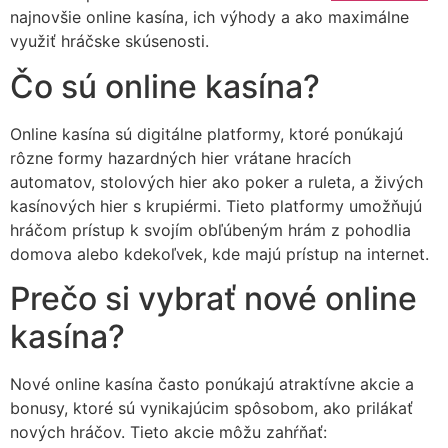
najnovšie online kasína, ich výhody a ako maximálne
využiť hráčske skúsenosti.
Čo sú online kasína?
Online kasína sú digitálne platformy, ktoré ponúkajú
rôzne formy hazardných hier vrátane hracích
automatov, stolových hier ako poker a ruleta, a živých
kasínových hier s krupiérmi. Tieto platformy umožňujú
hráčom prístup k svojím obľúbeným hrám z pohodlia
domova alebo kdekoľvek, kde majú prístup na internet.
Prečo si vybrať nové online
kasína?
Nové online kasína často ponúkajú atraktívne akcie a
bonusy, ktoré sú vynikajúcim spôsobom, ako prilákať
nových hráčov. Tieto akcie môžu zahŕňať: