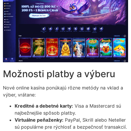
Možnosti platby a výberu
Nové online kasína ponúkajú rôzne metódy na vklad a
výber, vrátane:
Kreditné a debetné karty:
Visa a Mastercard sú
najbežnejšie spôsob platby.
Virtuálne peňaženky:
PayPal, Skrill alebo Neteller
sú populárne pre rýchlosť a bezpečnosť transakcií.