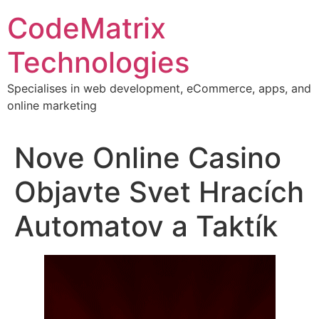
Skip
CodeMatrix
to
content
Technologies
Specialises in web development, eCommerce, apps, and
online marketing
Nove Online Casino
Objavte Svet Hracích
Automatov a Taktík