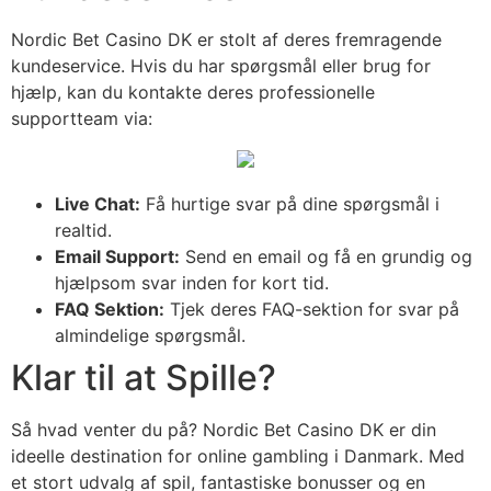
Nordic Bet Casino DK er stolt af deres fremragende
kundeservice. Hvis du har spørgsmål eller brug for
hjælp, kan du kontakte deres professionelle
supportteam via:
Live Chat:
Få hurtige svar på dine spørgsmål i
realtid.
Email Support:
Send en email og få en grundig og
hjælpsom svar inden for kort tid.
FAQ Sektion:
Tjek deres FAQ-sektion for svar på
almindelige spørgsmål.
Klar til at Spille?
Så hvad venter du på? Nordic Bet Casino DK er din
ideelle destination for online gambling i Danmark. Med
et stort udvalg af spil, fantastiske bonusser og en