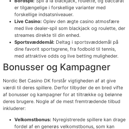
Bordspil:
Spil à la blackjack, roulette, og baccarat
er tilgængelige i forskellige varianter med
forskellige indsatsniveauer.
Live Casino:
Oplev den ægte casino atmosfære
med live dealer-spil som blackjack og roulette, der
streames direkte til din enhed.
Sportsvæddemål:
Deltag i sportsvæddemål på
dine favorit sportsgrene, fra fodbold til tennis,
med attraktive odds og live betting muligheder.
Bonusser og Kampagner
Nordic Bet Casino DK forstår vigtigheden af at give
værdi til deres spillere. Derfor tilbyder de en bred vifte
af bonusser og kampagner for at tiltrække og belønne
deres brugere. Nogle af de mest fremtrædende tilbud
inkluderer:
Velkomstbonus:
Nyregistrerede spillere kan drage
fordel af en generøs velkomstbonus, som kan