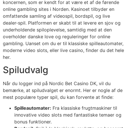
koncernen, som er kendt for at være et af de førende
online gambling sites i Norden. Kasinoet tilbyder en
omfattende samling af videospil, bordspil, og live
dealer-spil. Platformen er skabt til at levere en sjov og
underholdende spiloplevelse, samtidig med at den
overholder danske love og reguleringer for online
gambling. Uanset om du er til klassiske spilleautomater,
moderne video slots, eller live casino, finder du det hele
her.
Spiludvalg
Når du logger ind på Nordic Bet Casino DK, vil du
bemærke, at spiludvalget er enormt. Her er nogle af de
mest populære typer spil, du kan forvente at finde:
Spilleautomater:
Fra klassiske frugtmaskiner til
innovative video slots med fantastiske temaer og
bonus funktioner.