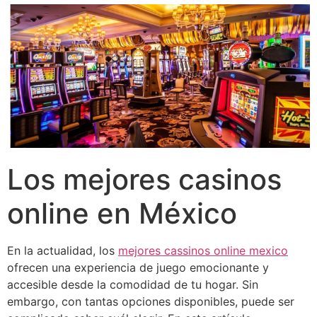
Los mejores casinos
online en México
En la actualidad, los
mejores cassinos online mexico
ofrecen una experiencia de juego emocionante y
accesible desde la comodidad de tu hogar. Sin
embargo, con tantas opciones disponibles, puede ser