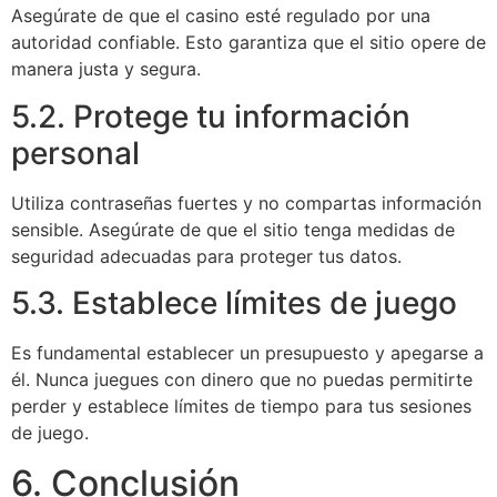
Asegúrate de que el casino esté regulado por una
autoridad confiable. Esto garantiza que el sitio opere de
manera justa y segura.
5.2. Protege tu información
personal
Utiliza contraseñas fuertes y no compartas información
sensible. Asegúrate de que el sitio tenga medidas de
seguridad adecuadas para proteger tus datos.
5.3. Establece límites de juego
Es fundamental establecer un presupuesto y apegarse a
él. Nunca juegues con dinero que no puedas permitirte
perder y establece límites de tiempo para tus sesiones
de juego.
6. Conclusión