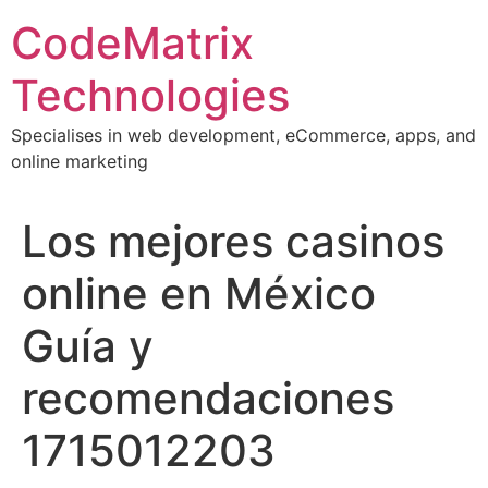
Skip
CodeMatrix
to
content
Technologies
Specialises in web development, eCommerce, apps, and
online marketing
Los mejores casinos
online en México
Guía y
recomendaciones
1715012203