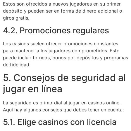
Estos son ofrecidos a nuevos jugadores en su primer
depósito y pueden ser en forma de dinero adicional o
giros gratis.
4.2. Promociones regulares
Los casinos suelen ofrecer promociones constantes
para mantener a los jugadores comprometidos. Esto
puede incluir torneos, bonos por depósitos y programas
de fidelidad.
5. Consejos de seguridad al
jugar en línea
La seguridad es primordial al jugar en casinos online.
Aquí hay algunos consejos que debes tener en cuenta:
5.1. Elige casinos con licencia