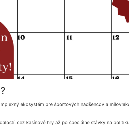
t?
o komplexný ekosystém pre športových nadšencov a milovník
lostí, cez kasínové hry až po špeciálne stávky na politiku