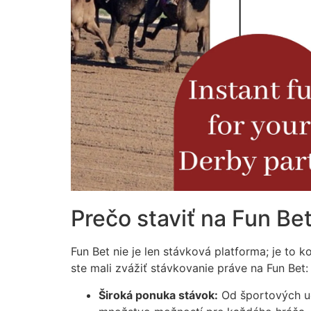
Prečo staviť na Fun Be
Fun Bet nie je len stávková platforma; je t
ste mali zvážiť stávkovanie práve na Fun Bet:
Široká ponuka stávok:
Od športových uda