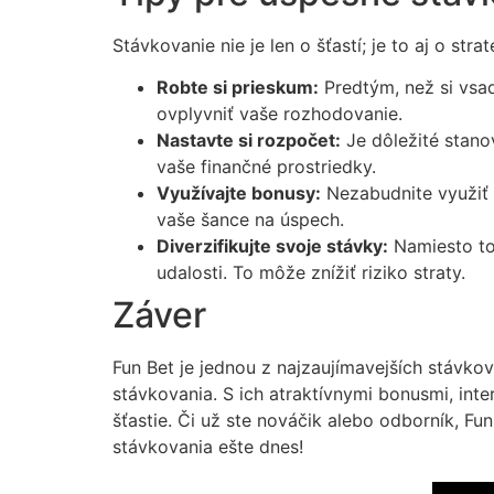
Stávkovanie nie je len o šťastí; je to aj o st
Robte si prieskum:
Predtým, než si vsad
ovplyvniť vaše rozhodovanie.
Nastavte si rozpočet:
Je dôležité stano
vaše finančné prostriedky.
Využívajte bonusy:
Nezabudnite využiť 
vaše šance na úspech.
Diverzifikujte svoje stávky:
Namiesto toh
udalosti. To môže znížiť riziko straty.
Záver
Fun Bet je jednou z najzaujímavejších stávk
stávkovania. S ich atraktívnymi bonusmi, in
šťastie. Či už ste nováčik alebo odborník, Fu
stávkovania ešte dnes!