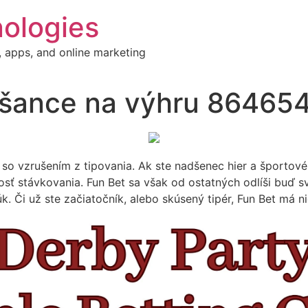
ologies
 apps, and online marketing
 šance na výhru 86465
 so vzrušením z tipovania. Ak ste nadšenec hier a športov
ť stávkovania. Fun Bet sa však od ostatných odlíši buď sv
. Či už ste začiatočník, alebo skúsený tipér, Fun Bet má n