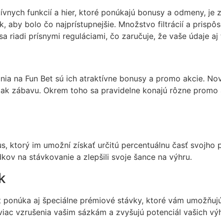
vnych funkcií a hier, ktoré ponúkajú bonusy a odmeny, je z
, aby bolo čo najprístupnejšie. Množstvo filtrácií a prispô
a riadi prísnymi reguláciami, čo zaručuje, že vaše údaje aj
a na Fun Bet sú ich atraktívne bonusy a promo akcie. Noví 
 tak zábavu. Okrem toho sa pravidelne konajú rôzne promo 
s, ktorý im umožní získať určitú percentuálnu časť svojho p
dkov na stávkovanie a zlepšili svoje šance na výhru.
k
ponúka aj špeciálne prémiové stávky, ktoré vám umožňujú s
viac vzrušenia vašim sázkám a zvyšujú potenciál vašich výh