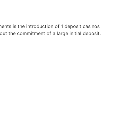
ents is the introduction of 1 deposit casinos
out the commitment of a large initial deposit.