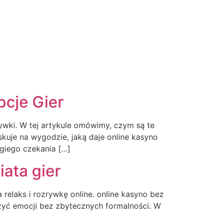
pcje Gier
rywki. W tej artykule omówimy, czym są te
kuje na wygodzie, jaką daje online kasyno
ugiego czekania […]
iata gier
relaks i rozrywkę online. online kasyno bez
zażyć emocji bez zbytecznych formalności. W