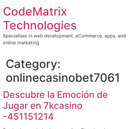
Skip
CodeMatrix
to
content
Technologies
Specialises in web development, eCommerce, apps, and
online marketing
Category:
onlinecasinobet7061
Descubre la Emoción de
Jugar en 7kcasino
-451151214