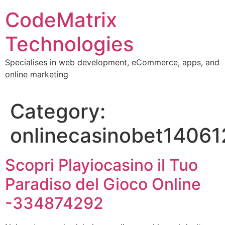
Skip
CodeMatrix
to
content
Technologies
Specialises in web development, eCommerce, apps, and
online marketing
Category:
onlinecasinobet14061
Scopri Playiocasino il Tuo
Paradiso del Gioco Online
-334874292