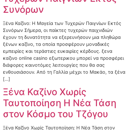
Συνόρων
Ξένα Καζίνο: Η Μαγεία των Τυχερών Παιγνίων Εκτός
Συνόρων Σήμερα, οι παίκτες τυχερών παιχνιδιών
έχουν τη δυνατότητα να εξερευνήσουν μια πληθώρα
ξένων καζίνο, τα οποία προσφέρουν μοναδικές
εμπειρίες και τεράστιες ευκαιρίες κέρδους. ξενα
καζινο online casino εξωτερικου μπορεί να προσφέρει
διάφορες καινοτόμες λειτουργίες που θα σας
ενθουσιάσουν. Από τη Γαλλία μέχρι το Μακάο, τα ξένα
[…]
Ξένα Καζίνο Χωρίς
Ταυτοποίηση Η Νέα Τάση
στον Κόσμο του Τζόγου
Ξένα Καζίνο Χωρίς Ταυτοποίηση: Η Νέα Τάση στον