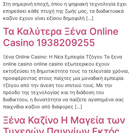
Στη σημερινή εποχή, όπου η ψηφιακή τεχνολογία έχει
επηρεάσει κάθε πτυχή της ζωής μας, τα διαδικτυακά
καζίνο έχουν γίνει εξίσου δημοφιλή […]
Τα Καλύτερα Ξένα Online
Casino 1938209255
Ξένα Online Casino: Η Νέα Εμπειρία Τζόγου Τα ξενα
online casino online casino εξωτεερικου έχουν
εκτοξεύσει τη δημοτικότητα τους τα τελευταία χρόνια,
προσφέροντας στους παίχτες μια μοναδική εμπειρία
τζόγου από την άνεση του σπιτιού τους. Με την
πρόοδο της τεχνολογίας και τη διάδοση του
διαδικτύου, η δυνατότητα να παίζετε αγαπημένα σας
παιχνίδια καζίνο από διάφορες […]
Ξένα Καζίνο Η Μαγεία των
Τυχερών Παιγνίων Εκτός