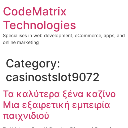
Skip
CodeMatrix
to
content
Technologies
Specialises in web development, eCommerce, apps, and
online marketing
Category:
casinostslot9072
Τα καλύτερα ξένα καζίνο
Μια εξαιρετική εμπειρία
παιχνιδιού