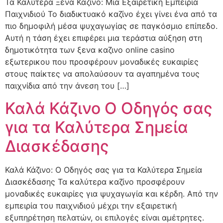
Τα Καλύτερα Ξένα Καζίνο: Μια Εξαιρετική Εμπειρία
Παιχνιδιού Το διαδικτυακό καζίνο έχει γίνει ένα από τα
πιο δημοφιλή μέσα ψυχαγωγίας σε παγκόσμιο επίπεδο.
Αυτή η τάση έχει επιφέρει μια τεράστια αύξηση στη
δημοτικότητα των ξενα καζινο online casino
εξωτερικου που προσφέρουν μοναδικές ευκαιρίες
στους παίκτες να απολαύσουν τα αγαπημένα τους
παιχνίδια από την άνεση του […]
Καλά Κάζινο Ο Οδηγός σας
για τα Καλύτερα Σημεία
Διασκέδασης
Καλά Κάζινο: Ο Οδηγός σας για τα Καλύτερα Σημεία
Διασκέδασης Τα καλύτερα καζίνο προσφέρουν
μοναδικές ευκαιρίες για ψυχαγωγία και κέρδη. Από την
εμπειρία του παιχνιδιού μέχρι την εξαιρετική
εξυπηρέτηση πελατών, οι επιλογές είναι αμέτρητες.