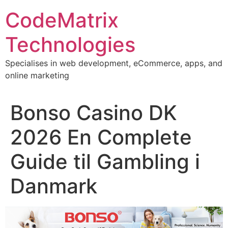
Skip
CodeMatrix
to
content
Technologies
Specialises in web development, eCommerce, apps, and
online marketing
Bonso Casino DK
2026 En Complete
Guide til Gambling i
Danmark