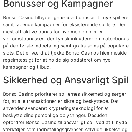
Bonusser og Kampagner
Bonso Casino tilbyder generøse bonusser til nye spillere
samt løbende kampagner for eksisterende spillere. Den
mest attraktive bonus for nye medlemmer er
velkomstbonussen, der typisk inkluderer en matchbonus
på den første indbetaling samt gratis spins på populære
slots. Det er værd at tjekke Bonso Casinos hjemmeside
regelmæssigt for at holde sig opdateret om nye
kampagner og tilbud.
Sikkerhed og Ansvarligt Spil
Bonso Casino prioriterer spillernes sikkerhed og sørger
for, at alle transaktioner er sikre og beskyttede. Det
anvender avanceret krypteringsteknologi for at
beskytte dine personlige oplysninger. Desuden
opfordrer Bonso Casino til ansvarligt spil ved at tilbyde
værktøjer som indbetalingsgrænser, selvudelukkelse og