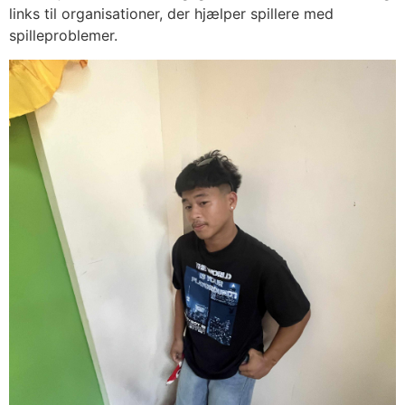
links til organisationer, der hjælper spillere med
spilleproblemer.