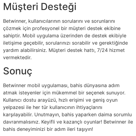
Müşteri Desteği
Betwinner, kullanıcılarının sorularını ve sorunlarını
çözmek için profesyonel bir müşteri destek ekibine
sahiptir. Mobil uygulama üzerinden de destek ekibiyle
iletişime geçebilir, sorularınızı sorabilir ve gerektiğinde
yardım alabilirsiniz. Müşteri destek hattı, 7/24 hizmet
vermektedir.
Sonuç
Betwinner mobil uygulaması, bahis dünyasına adım
atmak isteyenler için mükemmel bir seçenek sunuyor.
Kullanıcı dostu arayüzü, hızlı erişimi ve geniş oyun
yelpazesi ile her tür kullanıcının ihtiyaçlarını
karşılayabilir. Unutmayın, bahis yaparken daima sorumlu
davranmalısınız. Keyifli ve kazançlı oyunlar! Betwinner ile
bahis deneyiminizi bir adım ileri taşıyın!