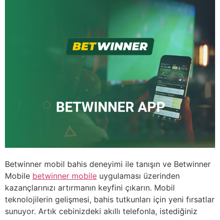
Betwinner mobil bahis deneyimi ile tanışın ve Betwinner
Mobile
betwinner mobile
uygulaması üzerinden
kazançlarınızı artırmanın keyfini çıkarın. Mobil
teknolojilerin gelişmesi, bahis tutkunları için yeni fırsatlar
sunuyor. Artık cebinizdeki akıllı telefonla, istediğiniz